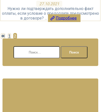
27.10.2021
Нужно ли подтверждать дополнительно факт
оплаты, если условие о предоплате предусмотрено
в договоре? ...
Подробнее
Пагинация
1
2
записей
Найти: